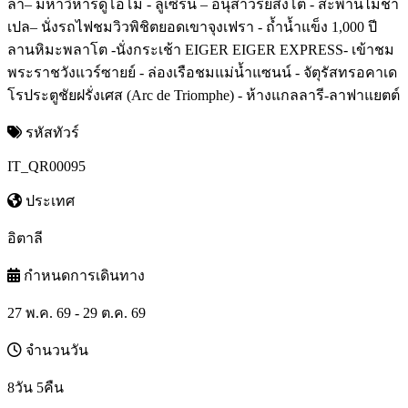
ล่า– มหาวิหารดูโอโม่ - ลูเซิร์น – อนุสาวรีย์สิงโต - สะพานไม้ชา
เปล– นั่งรถไฟชมวิวพิชิตยอดเขาจุงเฟรา - ถ้ำน้ำแข็ง 1,000 ปี
ลานหิมะพลาโต -นั่งกระเช้า EIGER EIGER EXPRESS- เข้าชม
พระราชวังแวร์ซายย์ - ล่องเรือชมแม่น้ำแซนน์ - จัตุรัสทรอคาเด
โรประตูชัยฝรั่งเศส (Arc de Triomphe) - ห้างแกลลารี-ลาฟาแยตต์
รหัสทัวร์
IT_QR00095
ประเทศ
อิตาลี
กำหนดการเดินทาง
27 พ.ค. 69 - 29 ต.ค. 69
จำนวนวัน
8วัน 5คืน